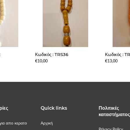
2
Κωδικός : TRS36
Κωδικός : 
€10,00
€13,00
ρίες
Quick links
Πολιτικές
καταστήματο
ια απο κερατο
Αρχική
Privacy Policy