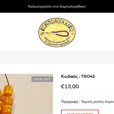
Καλωσορίσατε στο Κομπολογάδικο Κύπ
|
Κωδικός : TRO45
SOLD OUT
€13,00
Περιγραφή : Τεχνιτή ρητίνη πορτ