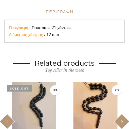
ΠΕΡΙΓΡΑΦΗ
Περιγραφή
: Γιούσουρι, 21 χάντρες
Διάμετρος χάντρας
: 12 mm
Related products
Top seller in the week
SOLD OUT