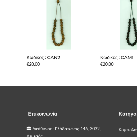
Κωδικός : CAN2
Κωδικός : CAM1
€20,00
€20,00
Επικοινωνία
Κατηγο
Διεύθυνση: Γλάδστωνος 146, 3032,
Κομπολογ
Λεμεσός