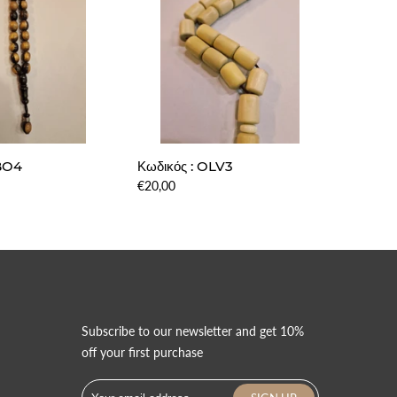
EBO4
Κωδικός : OLV3
Κωδικό
€20,00
€150,00
Subscribe to our newsletter and get 10%
ς
off your first purchase