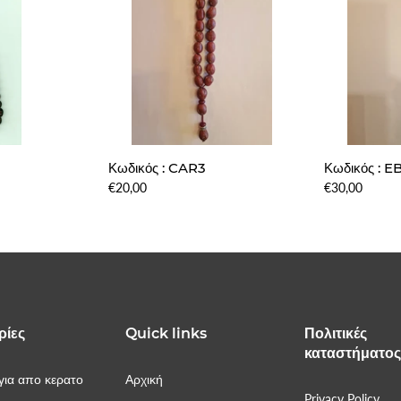
Κωδικός : CAR3
Κωδικός : 
€20,00
€30,00
ρίες
Quick links
Πολιτικές
καταστήματο
ια απο κερατο
Αρχική
Privacy Policy