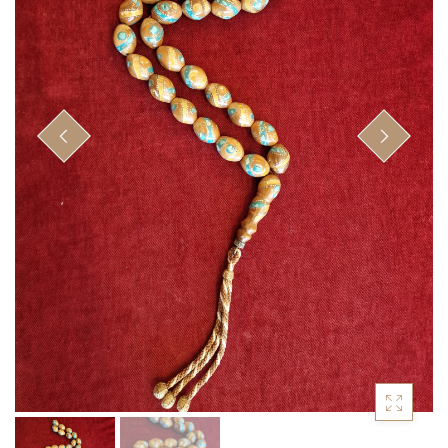
Κομπολόγια από πρεσαριστό κεχριμπάρι
(20)